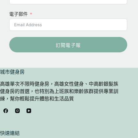
電子郵件
訂閱電子報
A
l
城市健身房
t
e
r
高雄單次不限時健身房，高雄女性健身、中高齡銀髮族
n
健身房的首選，也特別為上班族和樂齡族群提供專業訓
a
練，幫你輕鬆提升體態和生活品質
t
i
v
e
:
快速連結